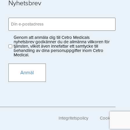
Nyhetsbrev
Email
(Obligatoriskt)
Genom att anmäla dig till Cetro Medicals
Privacy
nyhetsbrev godkänner du de allmänna villkoren för
tjänsten, vilket även innefattar ett samtycke till
(Obligatoriskt)
behandling av dina personuppgifter inom Cetro
Medical.
Integritetspolicy
Cookies