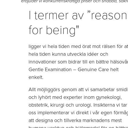
erbjuder vi konkurrenskraftiga priser och snabba, säkr
I termer av ”reason
for being"
ligger vi hela tiden med örat mot rälsen för at
hela tiden kunna utveckla idéer och
innovationer som bidrar till en bättre hälsovå
Gentle Examination – Genuine Care helt
enkelt.
Allt möjliggörs genom att vi samarbetar smidi
och lyhört med experter inom gynekologi,
obstetrik, kirurgi och urologi. Insikterna vi tar t
oss implementerar vi direkt i vår egen förmå
att designa och tillverka marknadens mest
humana verktyg och hjälpmedel för en bättr