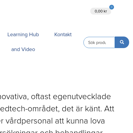
0
Ansök
0,00
kr
Learning Hub
Kontakt
and Video
nnovativa, oftast egenutvecklade
dtech-området, det är känt. Att
er vårdpersonal att kunna lova
sökningar och behandlingar,