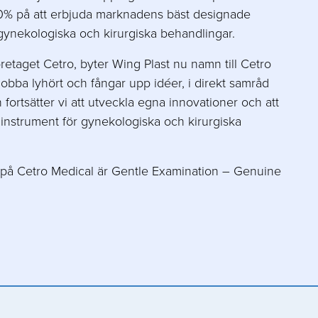
0% på att erbjuda marknadens bäst designade
ynekologiska och kirurgiska behandlingar.
företaget Cetro, byter Wing Plast nu namn till Cetro
t jobba lyhört och fångar upp idéer, i direkt samråd
ortsätter vi att utveckla egna innovationer och att
instrument för gynekologiska och kirurgiska
te på Cetro Medical är Gentle Examination – Genuine