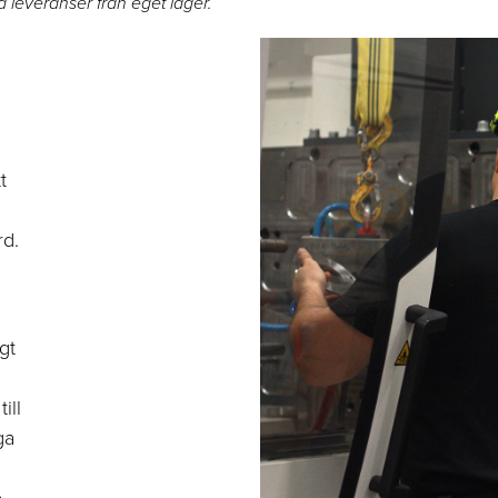
a leveranser från eget lager.
t
rd.
gt
ill
ga
e