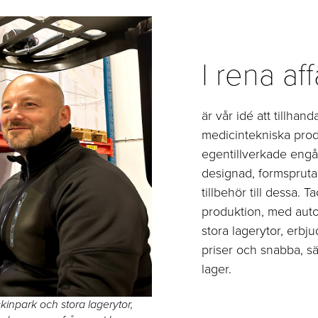
I rena af
är vår idé att tillhand
medicintekniska prod
egentillverkade engå
designad, formsprut
tillbehör till dessa. T
produktion, med aut
stora lagerytor, erbj
priser och snabba, sä
lager.
inpark och stora lagerytor,