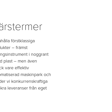
färstermer
ahålla förstklassiga
ukter – främst
ngsinstrument i noggrant
ad plast – men även
ack vare effektiv
omatiserad maskinpark och
uder vi konkurrenskraftiga
kra leveranser från eget