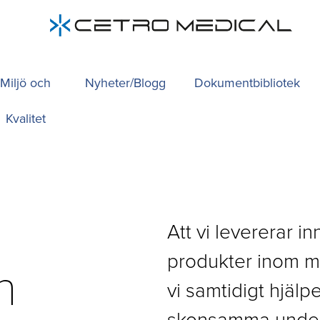
Miljö och
Nyheter/Blogg
Dokumentbibliotek
Kvalitet
Att vi levererar i
produkter inom me
n
vi samtidigt hjälp
skonsamma under