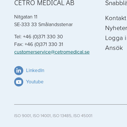
CETRO MEDICAL AB
Snabbl
Nitgatan 11
Kontakt
SE-333 33 Smålandsstenar
Nyhete
Tel: +46 (0)371 330 30
Logga i
Fax: +46 (0)371 330 31
Ansök
customerservice@cetromedical.se
LinkedIn
Youtube
ISO 9001, ISO 14001, ISO 13485, ISO 45001