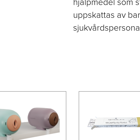
hjälpmedel som s
uppskattas av ba
sjukvårdspersonal