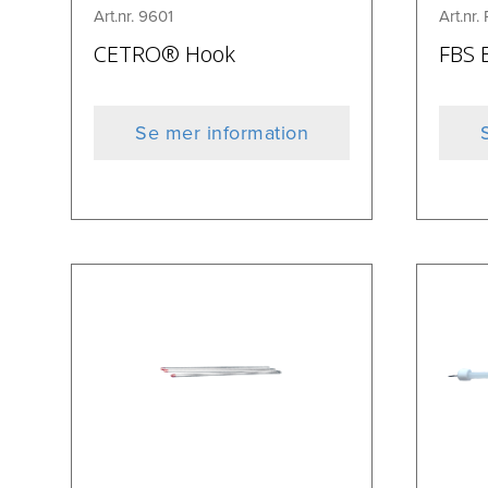
Art.nr. 9601
Art.nr.
CETRO® Hook
FBS 
Se mer information