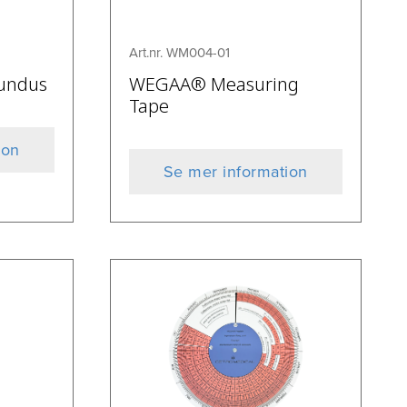
Art.nr. WM004-01
undus
WEGAA® Measuring
Tape
ion
Se mer information