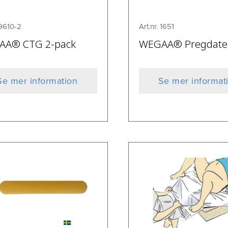
 9610-2
Art.nr. 1651
AA® CTG 2-pack
WEGAA® Pregdate
Se mer information
Se mer informat