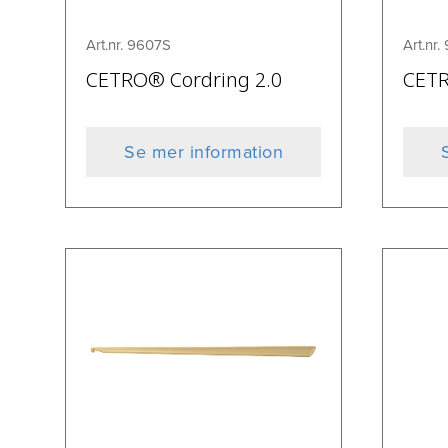
Art.nr. 9607S
Art.nr.
CETRO® Cordring 2.0
CETR
Se mer information