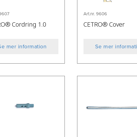
 9607
Art.nr. 9606
O® Cordring 1.0
CETRO® Cover
Se mer information
Se mer informat