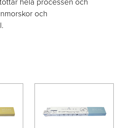
töttar hela processen och
rnmorskor och
.