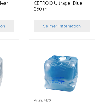
lear
CETRO® Ultragel Blue
250 ml
ion
Se mer information
Art.nr. 4170