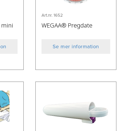
Art.nr. 1652
 mini
WEGAA® Pregdate
ion
Se mer information