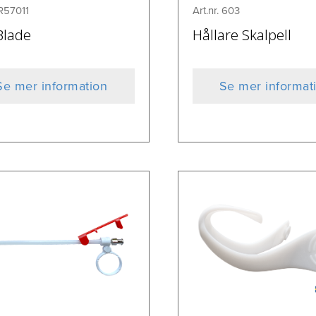
 R57011
Art.nr. 603
Blade
Hållare Skalpell
Se mer information
Se mer informat