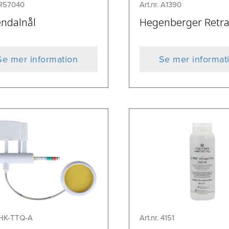
. R57040
Art.nr. A1390
ndalnål
Hegenberger Retr
Se mer information
Se mer informat
. HK-TTQ-A
Art.nr. 4151