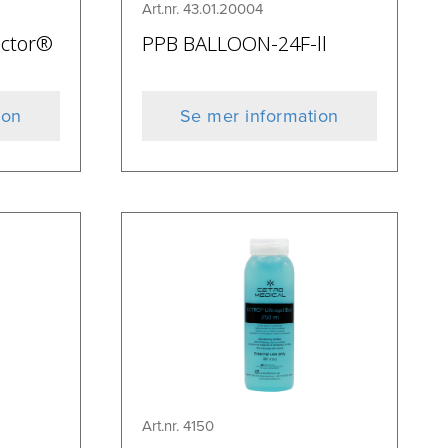
Art.nr. 43.01.20004
actor®
PPB BALLOON-24F-ll
ion
Se mer information
Art.nr. 4150