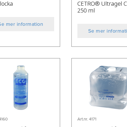
locka
CETRO® Ultragel C
250 ml
Se mer information
Se mer informat
 4160
Art.nr. 4171