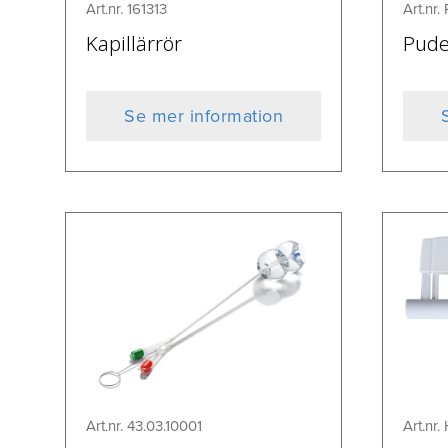
Art.nr. 161313
Art.nr
Kapillärrör
Pude
Se mer information
Art.nr. 43.03.10001
Art.nr