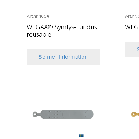
Art.nr. 1654
Art.nr.
WEGAA® Symfys-Fundus
WEG
reusable
Se mer information