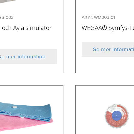
Art.nr. WM003-01
. SS-003
WEGAA® Symfys-F
 och Ayla simulator
Se mer informat
Se mer information