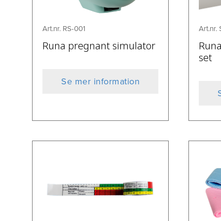
Art.nr. RS-001
Art.nr
Runa pregnant simulator
Runa
set
Se mer information