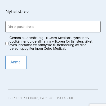
Nyhetsbrev
Email
(Obligatoriskt)
Genom att anmäla dig till Cetro Medicals nyhetsbrev
Privacy
godkänner du de allmänna villkoren för tjänsten, vilket
även innefattar ett samtycke till behandling av dina
(Obligatoriskt)
personuppgifter inom Cetro Medical.
ISO 9001, ISO 14001, ISO 13485, ISO 45001