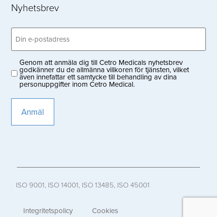
Nyhetsbrev
Email
(Obligatoriskt)
Genom att anmäla dig till Cetro Medicals nyhetsbrev
Privacy
godkänner du de allmänna villkoren för tjänsten, vilket
även innefattar ett samtycke till behandling av dina
(Obligatoriskt)
personuppgifter inom Cetro Medical.
ISO 9001, ISO 14001, ISO 13485, ISO 45001
Integritetspolicy
Cookies