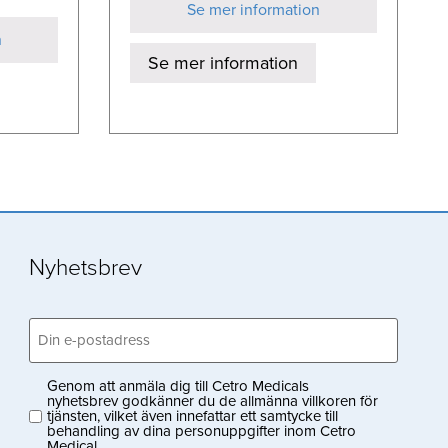
Se mer information
n
Se mer information
Nyhetsbrev
Email
(Obligatoriskt)
Genom att anmäla dig till Cetro Medicals
Privacy
nyhetsbrev godkänner du de allmänna villkoren för
tjänsten, vilket även innefattar ett samtycke till
(Obligatoriskt)
behandling av dina personuppgifter inom Cetro
Medical.