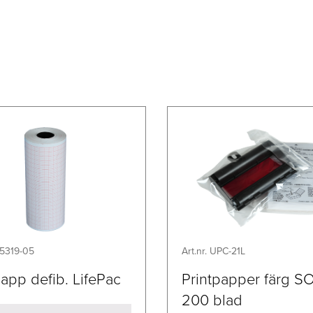
05319-05
Art.nr. UPC-21L
app defib. LifePac
Printpapper färg 
200 blad