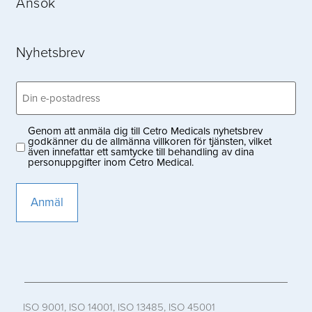
Ansök
Nyhetsbrev
Email
(Obligatoriskt)
Genom att anmäla dig till Cetro Medicals nyhetsbrev
Privacy
godkänner du de allmänna villkoren för tjänsten, vilket
även innefattar ett samtycke till behandling av dina
(Obligatoriskt)
personuppgifter inom Cetro Medical.
ISO 9001, ISO 14001, ISO 13485, ISO 45001