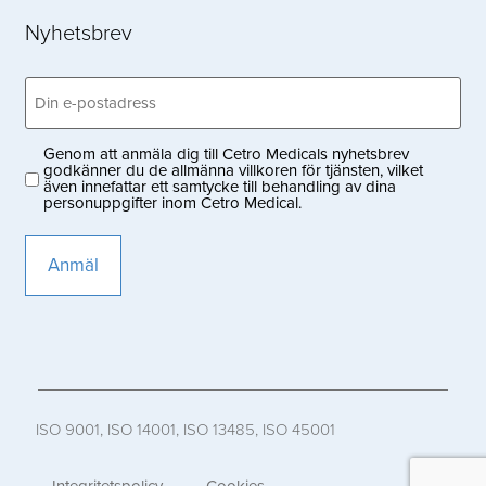
Nyhetsbrev
Email
(Obligatoriskt)
Genom att anmäla dig till Cetro Medicals nyhetsbrev
Privacy
godkänner du de allmänna villkoren för tjänsten, vilket
även innefattar ett samtycke till behandling av dina
(Obligatoriskt)
personuppgifter inom Cetro Medical.
ISO 9001, ISO 14001, ISO 13485, ISO 45001