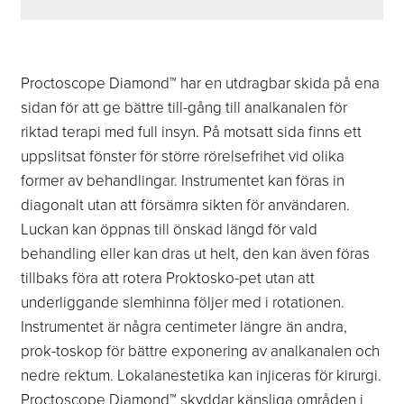
Proctoscope Diamond™ har en utdragbar skida på ena
sidan för att ge bättre till-gång till analkanalen för
riktad terapi med full insyn. På motsatt sida finns ett
uppslitsat fönster för större rörelsefrihet vid olika
former av behandlingar. Instrumentet kan föras in
diagonalt utan att försämra sikten för användaren.
Luckan kan öppnas till önskad längd för vald
behandling eller kan dras ut helt, den kan även föras
tillbaks föra att rotera Proktosko-pet utan att
underliggande slemhinna följer med i rotationen.
Instrumentet är några centimeter längre än andra,
prok-toskop för bättre exponering av analkanalen och
nedre rektum. Lokalanestetika kan injiceras för kirurgi.
Proctoscope Diamond™ skyddar känsliga områden i