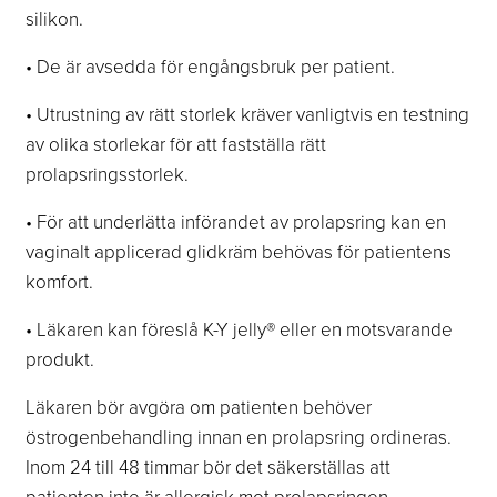
silikon.
• De är avsedda för engångsbruk per patient.
• Utrustning av rätt storlek kräver vanligtvis en testning
av olika storlekar för att fastställa rätt
prolapsringsstorlek.
• För att underlätta införandet av prolapsring kan en
vaginalt applicerad glidkräm behövas för patientens
komfort.
• Läkaren kan föreslå K-Y jelly® eller en motsvarande
produkt.
Läkaren bör avgöra om patienten behöver
östrogenbehandling innan en prolapsring ordineras.
Inom 24 till 48 timmar bör det säkerställas att
patienten inte är allergisk mot prolapsringen.