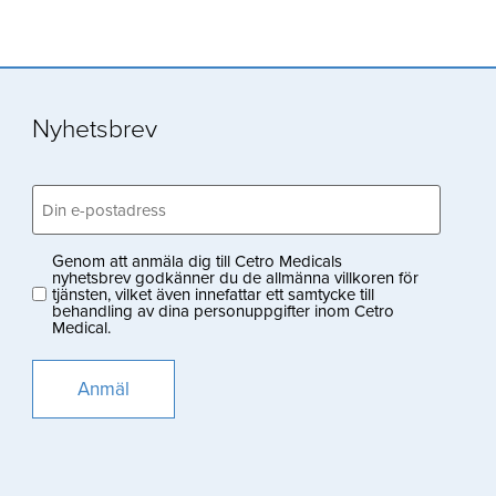
Nyhetsbrev
Email
(Obligatoriskt)
Genom att anmäla dig till Cetro Medicals
Privacy
nyhetsbrev godkänner du de allmänna villkoren för
tjänsten, vilket även innefattar ett samtycke till
(Obligatoriskt)
behandling av dina personuppgifter inom Cetro
Medical.