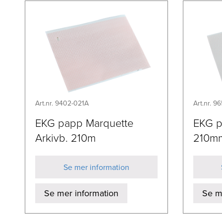
Art.nr. 9402-021A
Art.nr. 9
EKG papp Marquette
EKG p
Arkivb. 210m
210m
Se mer information
Se mer information
Se m