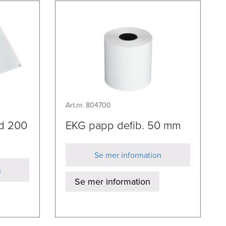
Art.nr. 804700
d 200
EKG papp defib. 50 mm
Se mer information
n
Se mer information