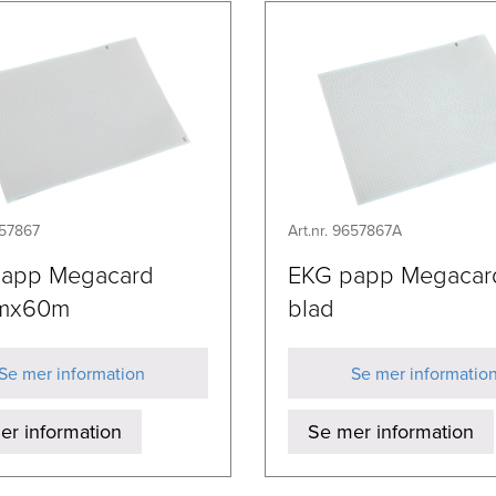
657867
Art.nr. 9657867A
app Megacard
EKG papp Megacar
mx60m
blad
Se mer information
Se mer informatio
er information
Se mer information