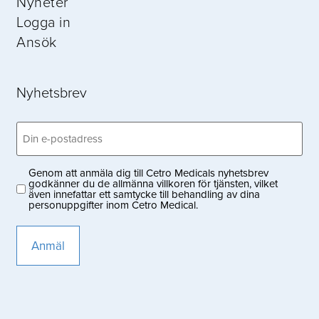
Nyheter
Logga in
Ansök
Nyhetsbrev
Email
(Obligatoriskt)
Genom att anmäla dig till Cetro Medicals nyhetsbrev
Privacy
godkänner du de allmänna villkoren för tjänsten, vilket
även innefattar ett samtycke till behandling av dina
(Obligatoriskt)
personuppgifter inom Cetro Medical.