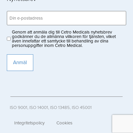
Email
(Obligatoriskt)
Genom att anmäla dig till Cetro Medicals nyhetsbrev
Privacy
godkänner du de allmänna villkoren för tjänsten, vilket
även innefattar ett samtycke till behandling av dina
(Obligatoriskt)
personuppgifter inom Cetro Medical.
ISO 9001, ISO 14001, ISO 13485, ISO 45001
Integritetspolicy
Cookies